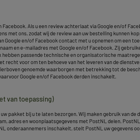
n Facebook. Als u een review achterlaat via Google en/of Fac
ens met ons, zodat wij de review aan uw bestelling kunnen k
n Google en/of Facebook contact met u opnemen om een toelich
w naam en e-mailadres met Google en/of Facebook. Zij gebruike
ook hebben passende technische en organisatorische maatre
 recht voor om ten behoeve van het leveren van de dienstverl
hierboven genoemde waarborgen met betrekking tot de besch
waarvoor Google en/of Facebook derden inschakelt.
iet van toepassing)
om uw pakket bij u te laten bezorgen. Wij maken gebruik van de
 naam, adres en woonplaatsgegevens met PostNL delen. PostNL
tNL onderaannemers inschakelt, stelt PostNL uw gegevens ook