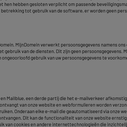
met hen hebben gesloten verplicht om passende beveiligings
 betrekking tot gebruik van de software, er worden geen pe
Domein. MijnDomein verwerkt persoonsgegevens namens ons en
t gebruik van de diensten. Dit zijn geen persoonsgegevens. 
 ongeoorloofd gebruik van uw persoonsgegevens te voorkome
n Mailblue, een derde partij die het e-mailverkeer afkomsti
u ontvangt van onze website en webformulieren worden verzond
iken. Onderaan elke e-mail die geautomatiseerd via onze websit
e ontvangen. Dit kan de functionaliteit van onze website ern
ik van cookies en andere internettechnologieën die inzichtel