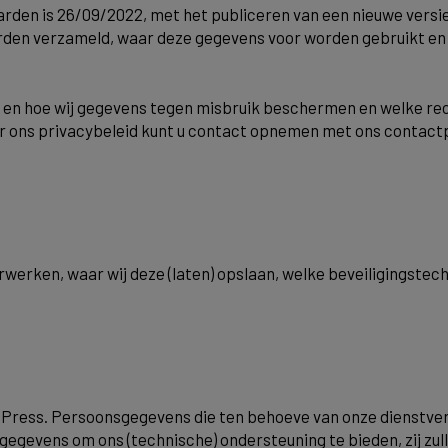
den is 26/09/2022, met het publiceren van een nieuwe versie v
orden verzameld, waar deze gegevens voor worden gebruikt e
an en hoe wij gegevens tegen misbruik beschermen en welke re
er ons privacybeleid kunt u contact opnemen met ons contac
rwerken, waar wij deze (laten) opslaan, welke beveiligingstec
Press. Persoonsgegevens die ten behoeve van onze dienstverl
gegevens om ons (technische) ondersteuning te bieden, zij zul